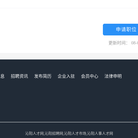
申请职位
更新时间： 08-
信息
招聘资讯
发布简历
企业入驻
会员中心
法律申明
们
沁阳人才网,沁阳招聘网,沁阳人才市场,沁阳人事人才网