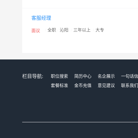
客服经理
/
全职
/
沁阳
/
三年以上
/
大专
面议
栏目导航:
职位搜索
简历中心
名企展示
一句话
套餐标准
金币充值
意见建议
联系我