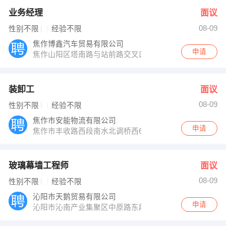
业务经理
面议
08-09
性别不限
经验不限
焦作博鑫汽车贸易有限公司
申请
焦作山阳区塔南路与站前路交叉口华融国际大厦23层230
装卸工
面议
08-09
性别不限
经验不限
焦作市安能物流有限公司
申请
焦作市丰收路西段南水北调桥西600米路北
玻璃幕墙工程师
面议
08-09
性别不限
经验不限
沁阳市天鹅贸易有限公司
申请
沁阳市沁南产业集聚区中原路东段