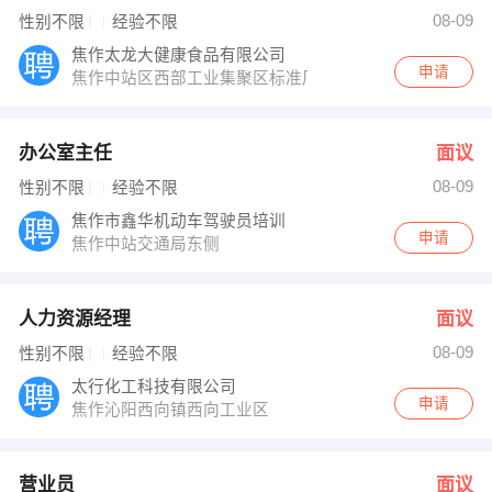
王女士 发布 [营业员 ] 招聘信息
08-09
性别不限
经验不限
王爱荣经理 发布 [经理助理 ] 招聘信息
【沁阳市致远中学】 强势入驻
焦作太龙大健康食品有限公司
申请
焦作中站区西部工业集聚区标准厂房5号楼
办公室主任
面议
08-09
性别不限
经验不限
焦作市鑫华机动车驾驶员培训
申请
焦作中站交通局东侧
人力资源经理
面议
08-09
性别不限
经验不限
太行化工科技有限公司
申请
焦作沁阳西向镇西向工业区
营业员
面议